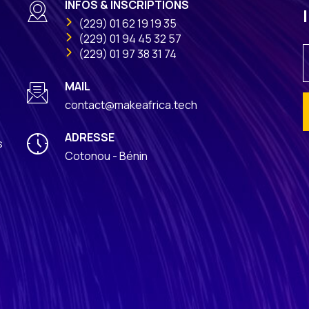
INFOS & INSCRIPTIONS
(229) 01 62 19 19 35
(229) 01 94 45 32 57
(229) 01 97 38 31 74
MAIL
contact@makeafrica.tech
ADRESSE
A
s
Cotonou - Bénin