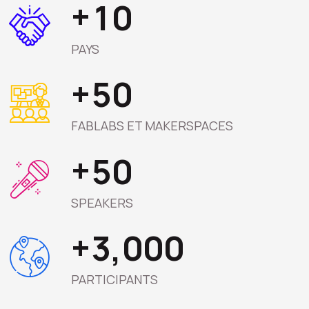
+
1
0
PAYS
+
5
0
FABLABS ET MAKERSPACES
+
5
0
SPEAKERS
+
3
0
0
0
,
PARTICIPANTS