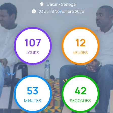
Dakar - Sénégal
23 au 28 Novembre 2026
107
12
JOURS
HEURES
53
40
MINUTES
SECONDES