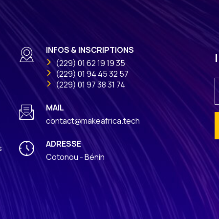
INFOS & INSCRIPTIONS
(229) 01 62 19 19 35
(229) 01 94 45 32 57
(229) 01 97 38 31 74
MAIL
contact@makeafrica.tech
ADRESSE
A
s
Cotonou - Bénin