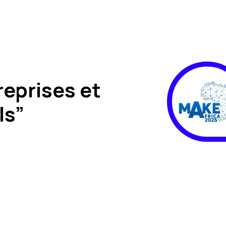
eprises et
ls”