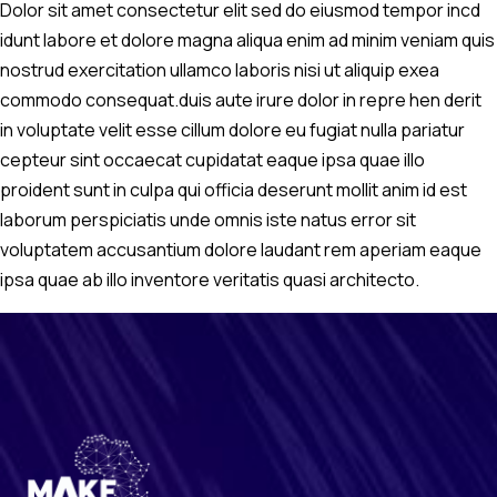
Dolor sit amet consectetur elit sed do eiusmod tempor incd
idunt labore et dolore magna aliqua enim ad minim veniam quis
nostrud exercitation ullamco laboris nisi ut aliquip exea
commodo consequat.duis aute irure dolor in repre hen derit
in voluptate velit esse cillum dolore eu fugiat nulla pariatur
cepteur sint occaecat cupidatat eaque ipsa quae illo
proident sunt in culpa qui officia deserunt mollit anim id est
laborum perspiciatis unde omnis iste natus error sit
voluptatem accusantium dolore laudant rem aperiam eaque
ipsa quae ab illo inventore veritatis quasi architecto.